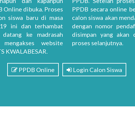
anapun dan kapanpun
PPDB. Setelah proses
B Online dibuka. Proses
PPDB secara online ber
on siswa baru di masa
calon siswa akan menda
19 ini dan terhambat
dengan nomor pendaf
a datang ke madrasah
disimpan yang akan 
a mengakses website
proses selanjutnya.
TS KWALABESAR.
PPDB Online
Login Calon Siswa