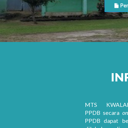
Pen
IN
MTS KWALAB
PPDB secara
on
PPDB dapat ber