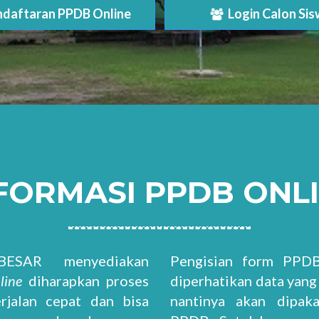
daftaran PPDB Online
Login Calon Si
FORMASI PPDB ONL
ESAR menyediakan
Pengisian form PPD
line
diharapkan proses
diperhatikan data yang
jalan cepat dan bisa
nantinya akan dipak