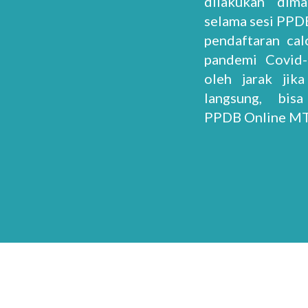
dilakukan dim
selama sesi PPD
pendaftaran cal
pandemi Covid-
oleh jarak jik
langsung, bis
PPDB Online M