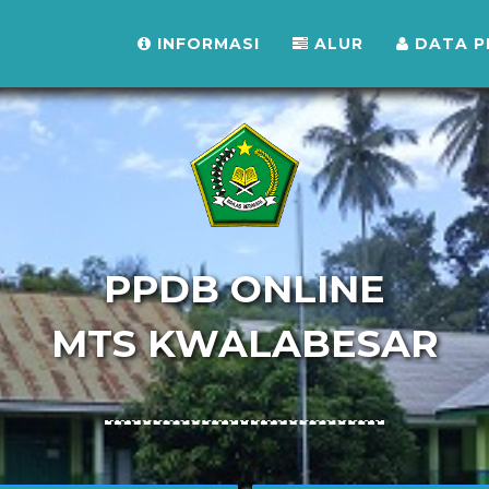
INFORMASI
ALUR
DATA P
PPDB ONLINE
MTS KWALABESAR