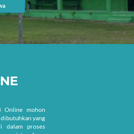
swa
INE
B Online mohon
 dibutuhkan yang
ai dalam proses